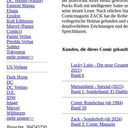
DC Vertigo (Panini)
der Bonvivant Siffer Heinz geworfen.
Egmont Manga
Pucks Rudi mit intelligenter Satir
Ehapa
seine treuen Leser. Nach etlichen S
Epsilon
Comicmagazin ZACK hat die Reihe n
Kult Editionen
verlegerische Heimat gefunden und er
Marvel (Panini
detailverliebten Zeichnungen und de
Comics)
Sprechblasen.
Panini Verlag
Piredda Verlag
Splitter
Kunden, die dieses Comic gekauft
Tokyopop
mehr zeigen>>
Lucky Luke - Die neue Gesamt
US Verlage
2021)
Band 6
Dark Horse
DC
Marsupilami - Spezial (2025)
DC Vertigo
Band 1: Sonderband: El Diablo
D.E.
IDW
Image
Comic Rundschau (ab 1984)
Marvel
Band 20
Wildstorm
mehr zeigen>>
Zack - Sonderheft (ab 2024)
Band 2: Comic Magazin
Besucher
384745250