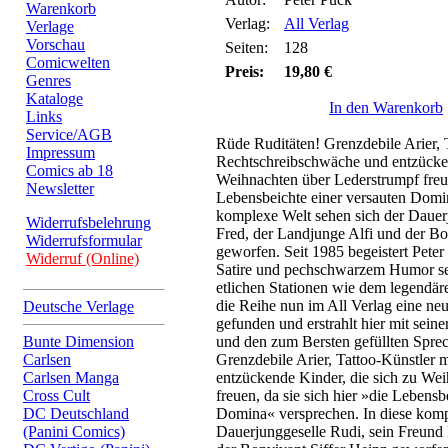
Warenkorb
Verlag:
All Verlag
Verlage
Vorschau
Seiten:
128
Comicwelten
Preis:
19,80 €
Genres
Kataloge
In den Warenkorb
Links
Service/AGB
Rüde Ruditäten! Grenzdebile Arier, 
Impressum
Rechtschreibschwäche und entzücken
Comics ab 18
Weihnachten über Lederstrumpf freuen
Newsletter
Lebensbeichte einer versauten Domin
komplexe Welt sehen sich der Dauer
Widerrufsbelehrung
Fred, der Landjunge Alfi und der Bo
Widerrufsformular
geworfen. Seit 1985 begeistert Peter 
Widerruf (Online)
Satire und pechschwarzem Humor se
etlichen Stationen wie dem legend
die Reihe nun im All Verlag eine ne
Deutsche Verlage
gefunden und erstrahlt hier mit sein
Bunte Dimension
und den zum Bersten gefüllten Spre
Carlsen
Grenzdebile Arier, Tattoo-Künstler
Carlsen Manga
entzückende Kinder, die sich zu We
Cross Cult
freuen, da sie sich hier »die Lebensb
DC Deutschland
Domina« versprechen. In diese komp
(Panini Comics)
Dauerjunggeselle Rudi, sein Freund 