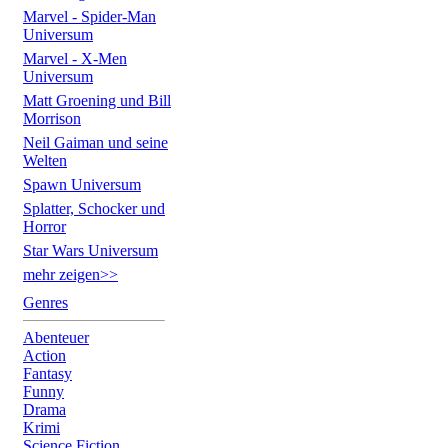
Marvel - Spider-Man
Universum
Marvel - X-Men
Universum
Matt Groening und Bill
Morrison
Neil Gaiman und seine
Welten
Spawn Universum
Splatter, Schocker und
Horror
Star Wars Universum
mehr zeigen>>
Genres
Abenteuer
Action
Fantasy
Funny
Drama
Krimi
Science Fiction