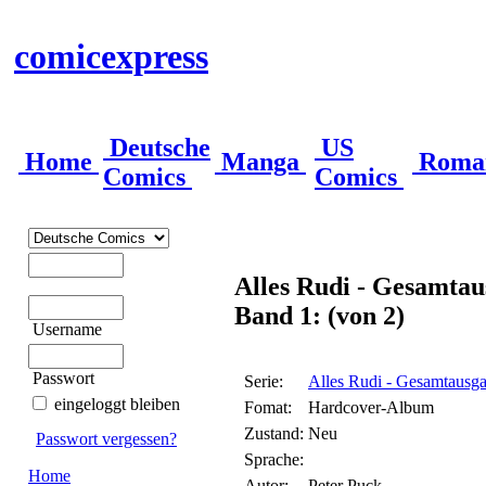
comicexpress
Deutsche
US
Home
Manga
Roma
Comics
Comics
Alles Rudi - Gesamtau
Band 1: (von 2)
Username
Passwort
Serie:
Alles Rudi - Gesamtausg
eingeloggt bleiben
Fomat:
Hardcover-Album
Zustand:
Neu
Passwort vergessen?
Sprache:
Home
Autor:
Peter Puck