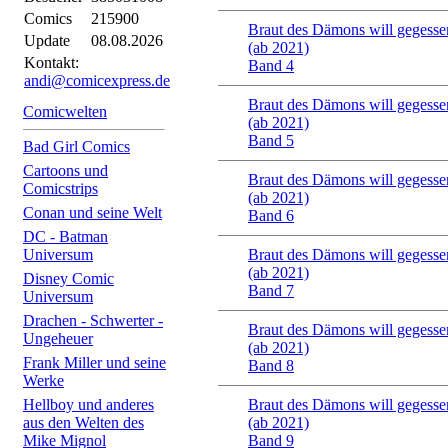
Comics
215900
Braut des Dämons will gegesse
Update
08.08.2026
(ab 2021)
Kontakt:
Band 4
andi@comicexpress.de
Braut des Dämons will gegesse
Comicwelten
(ab 2021)
Band 5
Bad Girl Comics
Cartoons und
Braut des Dämons will gegesse
Comicstrips
(ab 2021)
Conan und seine Welt
Band 6
DC - Batman
Universum
Braut des Dämons will gegesse
(ab 2021)
Disney Comic
Band 7
Universum
Drachen - Schwerter -
Braut des Dämons will gegesse
Ungeheuer
(ab 2021)
Frank Miller und seine
Band 8
Werke
Hellboy und anderes
Braut des Dämons will gegesse
aus den Welten des
(ab 2021)
Mike Mignol
Band 9