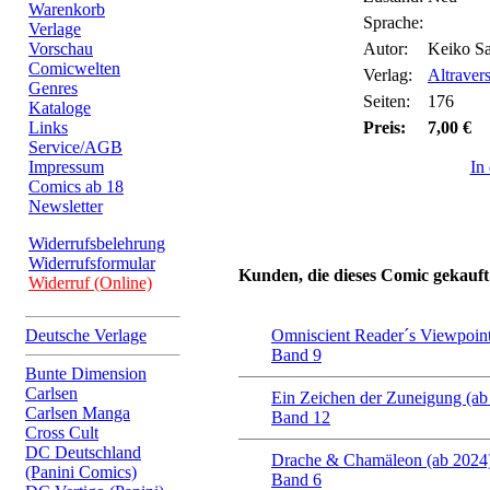
Warenkorb
Sprache:
Verlage
Vorschau
Autor:
Keiko S
Comicwelten
Verlag:
Altraver
Genres
Seiten:
176
Kataloge
Links
Preis:
7,00 €
Service/AGB
Impressum
In
Comics ab 18
Newsletter
Widerrufsbelehrung
Widerrufsformular
Kunden, die dieses Comic gekauft
Widerruf (Online)
Deutsche Verlage
Omniscient Reader´s Viewpoint
Band 9
Bunte Dimension
Carlsen
Ein Zeichen der Zuneigung (ab
Carlsen Manga
Band 12
Cross Cult
DC Deutschland
Drache & Chamäleon (ab 2024
(Panini Comics)
Band 6