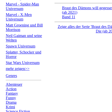
Marvel - Spider-Man
Braut des Dämons will gegesse
Universum
(ab 2021)
Marvel - X-Men
Band 11
Universum
Matt Groening und Bill
Zeige alles der Serie 'Braut des 
Morrison
Die (ab 20
Neil Gaiman und seine
Welten
Spawn Universum
Splatter, Schocker und
Horror
Star Wars Universum
mehr zeigen>>
Genres
Abenteuer
Action
Fantasy
Funny
Drama
Krimi
Science Fiction