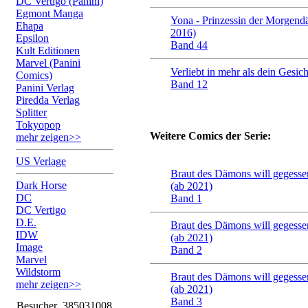
DC Vertigo (Panini)
Egmont Manga
Yona - Prinzessin der Morgen
Ehapa
2016)
Epsilon
Band 44
Kult Editionen
Marvel (Panini
Verliebt in mehr als dein Gesic
Comics)
Band 12
Panini Verlag
Piredda Verlag
Splitter
Tokyopop
Weitere Comics der Serie:
mehr zeigen>>
US Verlage
Braut des Dämons will gegesse
Dark Horse
(ab 2021)
DC
Band 1
DC Vertigo
D.E.
Braut des Dämons will gegesse
IDW
(ab 2021)
Image
Band 2
Marvel
Wildstorm
Braut des Dämons will gegesse
mehr zeigen>>
(ab 2021)
Band 3
Besucher
385031008