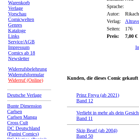
Warenkorb
Sprache:
Verlage
Vorschau
Autor:
Rikach
Comicwelten
Verlag:
Altrav
Genres
Seiten:
176
Kataloge
Links
Preis:
7,00 €
Service/AGB
Impressum
I
Comics ab 18
Newsletter
Widerrufsbelehrung
Widerrufsformular
Kunden, die dieses Comic gekauft
Widerruf (Online)
Deutsche Verlage
Prinz Freya (ab 2021)
Band 12
Bunte Dimension
Carlsen
Verliebt in mehr als dein Gesich
Carlsen Manga
Band 11
Cross Cult
DC Deutschland
Skip Beat! (ab 2004)
(Panini Comics)
Band 50