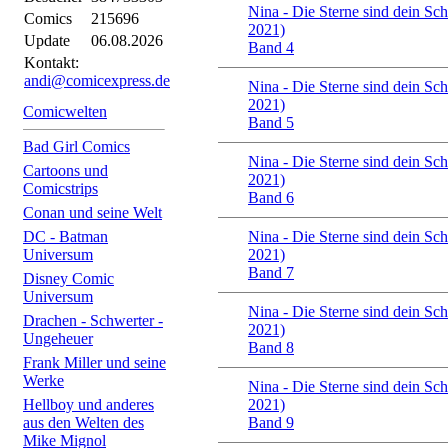
Nina - Die Sterne sind dein Sch
Comics
215696
2021)
Update
06.08.2026
Band 4
Kontakt:
andi@comicexpress.de
Nina - Die Sterne sind dein Sch
2021)
Comicwelten
Band 5
Bad Girl Comics
Nina - Die Sterne sind dein Sch
Cartoons und
2021)
Comicstrips
Band 6
Conan und seine Welt
DC - Batman
Nina - Die Sterne sind dein Sch
Universum
2021)
Band 7
Disney Comic
Universum
Nina - Die Sterne sind dein Sch
Drachen - Schwerter -
2021)
Ungeheuer
Band 8
Frank Miller und seine
Werke
Nina - Die Sterne sind dein Sch
Hellboy und anderes
2021)
aus den Welten des
Band 9
Mike Mignol