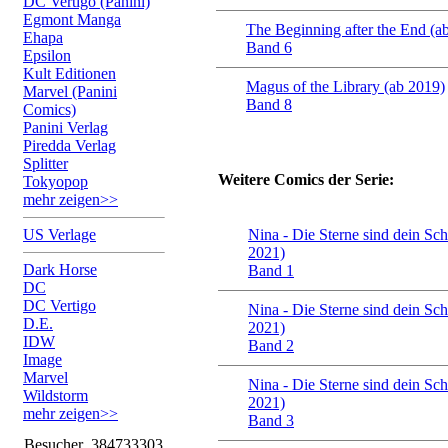
DC Vertigo (Panini)
Egmont Manga
The Beginning after the End (a
Ehapa
Band 6
Epsilon
Kult Editionen
Magus of the Library (ab 2019)
Marvel (Panini
Band 8
Comics)
Panini Verlag
Piredda Verlag
Splitter
Weitere Comics der Serie:
Tokyopop
mehr zeigen>>
US Verlage
Nina - Die Sterne sind dein Sch
2021)
Dark Horse
Band 1
DC
DC Vertigo
Nina - Die Sterne sind dein Sch
D.E.
2021)
IDW
Band 2
Image
Marvel
Nina - Die Sterne sind dein Sch
Wildstorm
2021)
mehr zeigen>>
Band 3
Besucher
384733303