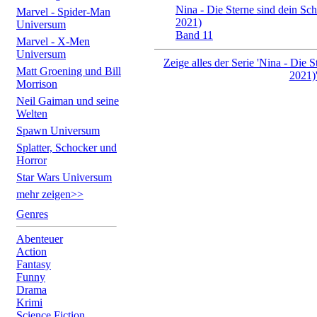
Nina - Die Sterne sind dein Sch
Marvel - Spider-Man
2021)
Universum
Band 11
Marvel - X-Men
Universum
Zeige alles der Serie 'Nina - Die S
Matt Groening und Bill
2021)
Morrison
Neil Gaiman und seine
Welten
Spawn Universum
Splatter, Schocker und
Horror
Star Wars Universum
mehr zeigen>>
Genres
Abenteuer
Action
Fantasy
Funny
Drama
Krimi
Science Fiction