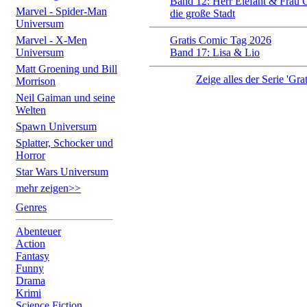
Band 12: Herr Elefant & Frau 
Marvel - Spider-Man
die große Stadt
Universum
Marvel - X-Men
Gratis Comic Tag 2026
Universum
Band 17: Lisa & Lio
Matt Groening und Bill
Zeige alles der Serie 'Gr
Morrison
Neil Gaiman und seine
Welten
Spawn Universum
Splatter, Schocker und
Horror
Star Wars Universum
mehr zeigen>>
Genres
Abenteuer
Action
Fantasy
Funny
Drama
Krimi
Science Fiction