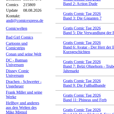
Band 2: Action Dude
Comics
215869
Update
08.08.2026
Gratis Comic Tag 2026
Kontakt:
Band 3: Die Giganten 7
andi@comicexpress.de
Gratis Comic Tag 2026
Comicwelten
Band 5: Die Verwandlung der 
Bad Girl Comics
Gratis Comic Tag 2026
Cartoons und
Band 6: Avatar - Der Herr der 
Comicstrips
Kurzgeschichten
Conan und seine Welt
DC - Batman
Gratis Comic Tag 2026
Universum
Band 7: Belzi Ohnehorn - Trub
Disney Comic
Jahrmarkt
Universum
Gratis Comic Tag 2026
Drachen - Schwerter -
Band 9: Die Fußballbande
Ungeheuer
Frank Miller und seine
Gratis Comic Tag 2026
Werke
Band 11: Phineas und Ferb
Hellboy und anderes
aus den Welten des
Gratis Comic Tag 2026
Mike Mignol