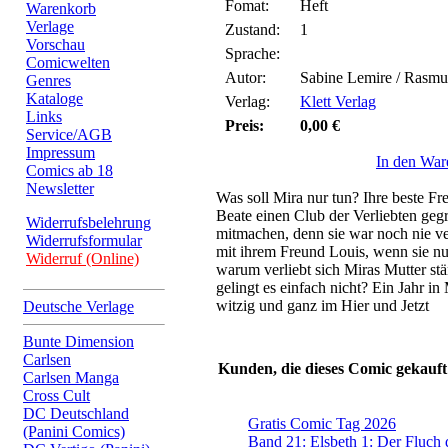
Fomat:
Heft
Warenkorb
Verlage
Zustand:
1
Vorschau
Sprache:
Comicwelten
Autor:
Sabine Lemire / Rasmu
Genres
Kataloge
Verlag:
Klett Verlag
Links
Preis:
0,00 €
Service/AGB
Impressum
In den War
Comics ab 18
Newsletter
Was soll Mira nur tun? Ihre beste Fr
Beate einen Club der Verliebten gegr
Widerrufsbelehrung
mitmachen, denn sie war noch nie verl
Widerrufsformular
mit ihrem Freund Louis, wenn sie nu
Widerruf (Online)
warum verliebt sich Miras Mutter stä
gelingt es einfach nicht? Ein Jahr in
witzig und ganz im Hier und Jetzt
Deutsche Verlage
Bunte Dimension
Carlsen
Kunden, die dieses Comic gekauft
Carlsen Manga
Cross Cult
DC Deutschland
Gratis Comic Tag 2026
(Panini Comics)
Band 21: Elsbeth 1: Der Fluch