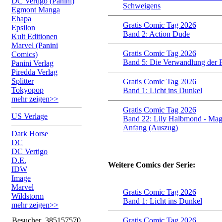
DC Vertigo (Panini)
Schweigens
Egmont Manga
Ehapa
Gratis Comic Tag 2026
Epsilon
Band 2: Action Dude
Kult Editionen
Marvel (Panini
Gratis Comic Tag 2026
Comics)
Band 5: Die Verwandlung der 
Panini Verlag
Piredda Verlag
Splitter
Gratis Comic Tag 2026
Tokyopop
Band 1: Licht ins Dunkel
mehr zeigen>>
Gratis Comic Tag 2026
US Verlage
Band 22: Lily Halbmond - Magie
Anfang (Auszug)
Dark Horse
DC
DC Vertigo
D.E.
Weitere Comics der Serie:
IDW
Image
Marvel
Gratis Comic Tag 2026
Wildstorm
Band 1: Licht ins Dunkel
mehr zeigen>>
Besucher
385157570
Gratis Comic Tag 2026