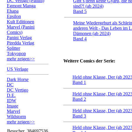
DC Vertigo (Panini)
Gibt´s denn keine Gyaru, die n
Egmont Manga
sind?! (ab 2024)
Ehapa
Band 5
Epsilon
Kult Editionen
Meine Wiedergeburt als Schleim
Marvel (Panini
anderen Welt - Das Leben im L
Comics)
Dämonen (ab 2024)
Panini Verlag
Band 4
Piredda Verlag
Splitter
Tokyopop
mehr zeigen>>
Weitere Comics der Serie:
US Verlage
Held ohne Klasse, Der (ab 202
Dark Horse
Band 1
DC
DC Vertigo
Held ohne Klasse, Der (ab 202
D.E.
Band 2
IDW
Image
Held ohne Klasse, Der (ab 202
Marvel
Band 3
Wildstorm
mehr zeigen>>
Held ohne Klasse, Der (ab 202
Besucher
384697536