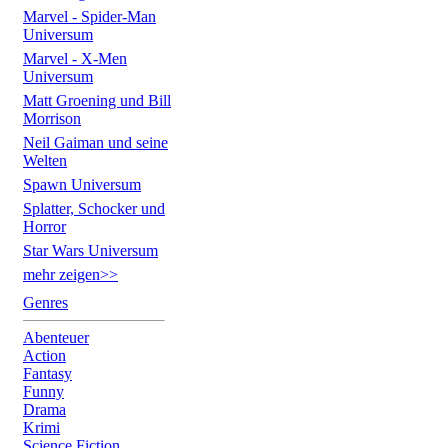
Marvel - Spider-Man
Universum
Marvel - X-Men
Universum
Matt Groening und Bill
Morrison
Neil Gaiman und seine
Welten
Spawn Universum
Splatter, Schocker und
Horror
Star Wars Universum
mehr zeigen>>
Genres
Abenteuer
Action
Fantasy
Funny
Drama
Krimi
Science Fiction