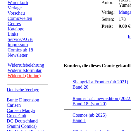
Warenkorb
Autor:
Yumeh
Verlage
Verlag:
Manga
Vorschau
Comicwelten
Seiten:
178
Genres
Preis:
9,00 €
Kataloge
Links
I
Service/AGB
Impressum
Comics ab 18
Newsletter
Widerrufsbelehrung
Kunden, die dieses Comic gekauft
Widerrufsformular
Widerruf (Online)
Shangri-La Frontier (ab 2021)
Band 20
Deutsche Verlage
Ranma 1/2 - new edition (2022
Bunte Dimension
Band 18: (von 20)
Carlsen
Carlsen Manga
Cosmos (ab 2025)
Cross Cult
Band 1
DC Deutschland
(Panini Comics)