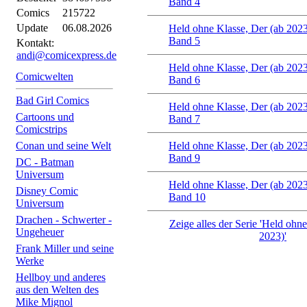
Band 4
Comics
215722
Update
06.08.2026
Held ohne Klasse, Der (ab 202
Band 5
Kontakt:
andi@comicexpress.de
Held ohne Klasse, Der (ab 202
Comicwelten
Band 6
Bad Girl Comics
Held ohne Klasse, Der (ab 202
Cartoons und
Band 7
Comicstrips
Conan und seine Welt
Held ohne Klasse, Der (ab 202
Band 9
DC - Batman
Universum
Held ohne Klasse, Der (ab 202
Disney Comic
Band 10
Universum
Drachen - Schwerter -
Zeige alles der Serie 'Held ohn
Ungeheuer
2023)'
Frank Miller und seine
Werke
Hellboy und anderes
aus den Welten des
Mike Mignol