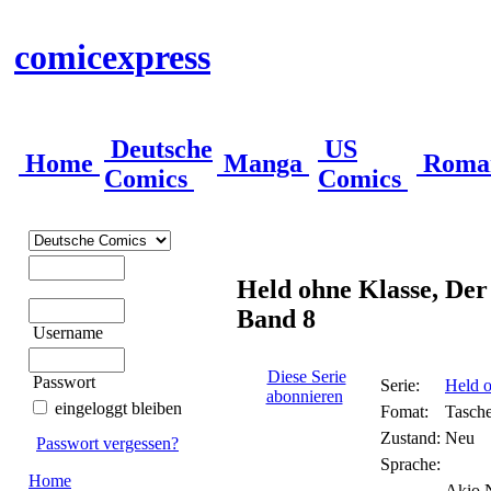
comicexpress
Deutsche
US
Home
Manga
Roma
Comics
Comics
Held ohne Klasse, Der
Band 8
Username
Diese Serie
Passwort
Serie:
Held o
abonnieren
eingeloggt bleiben
Fomat:
Tasch
Zustand:
Neu
Passwort vergessen?
Sprache:
Home
Akio N