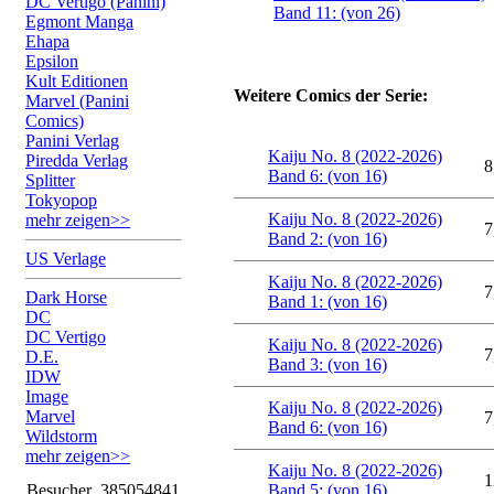
DC Vertigo (Panini)
Band 11: (von 26)
Egmont Manga
Ehapa
Epsilon
Kult Editionen
Weitere Comics der Serie:
Marvel (Panini
Comics)
Panini Verlag
Kaiju No. 8 (2022-2026)
Piredda Verlag
8
Band 6: (von 16)
Splitter
Tokyopop
Kaiju No. 8 (2022-2026)
mehr zeigen>>
7
Band 2: (von 16)
US Verlage
Kaiju No. 8 (2022-2026)
7
Dark Horse
Band 1: (von 16)
DC
DC Vertigo
Kaiju No. 8 (2022-2026)
7
D.E.
Band 3: (von 16)
IDW
Image
Kaiju No. 8 (2022-2026)
Marvel
7
Band 6: (von 16)
Wildstorm
mehr zeigen>>
Kaiju No. 8 (2022-2026)
1
Besucher
385054841
Band 5: (von 16)