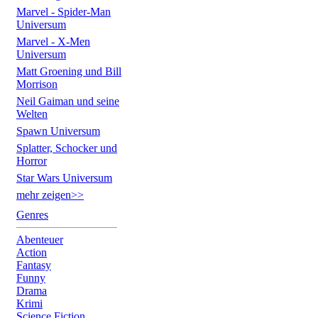
Marvel - Spider-Man
Universum
Marvel - X-Men
Universum
Matt Groening und Bill
Morrison
Neil Gaiman und seine
Welten
Spawn Universum
Splatter, Schocker und
Horror
Star Wars Universum
mehr zeigen>>
Genres
Abenteuer
Action
Fantasy
Funny
Drama
Krimi
Science Fiction