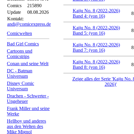
Comics
215890
Kaiju No. 8 (2022-2026)
Update
08.08.2026
8
Band 4: (von 16)
Kontakt:
andi@comicexpress.de
Kaiju No. 8 (2022-2026)
8
Band 5: (von 16)
Comicwelten
Bad Girl Comics
Kaiju No. 8 (2022-2026)
8
Band 7: (von 16)
Cartoons und
Comicstrips
Kaiju No. 8 (2022-2026)
Conan und seine Welt
8
Band 8: (von 16)
DC - Batman
Universum
Zeige alles der Serie 'Kaiju No. 
Disney Comic
2026)'
Universum
Drachen - Schwerter -
Ungeheuer
Frank Miller und seine
Werke
Hellboy und anderes
aus den Welten des
Mike Mignol