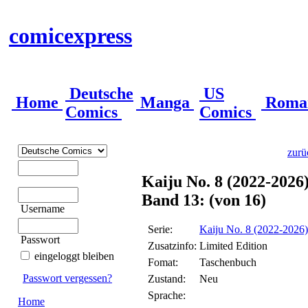
comicexpress
Deutsche
US
Home
Manga
Roma
Comics
Comics
zurü
Kaiju No. 8 (2022-2026
Band 13: (von 16)
Username
Serie:
Kaiju No. 8 (2022-2026)
Passwort
Zusatzinfo:
Limited Edition
eingeloggt bleiben
Fomat:
Taschenbuch
Passwort vergessen?
Zustand:
Neu
Sprache:
Home