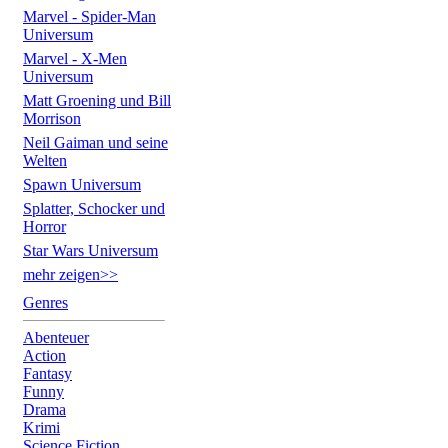
Marvel - Spider-Man
Universum
Marvel - X-Men
Universum
Matt Groening und Bill
Morrison
Neil Gaiman und seine
Welten
Spawn Universum
Splatter, Schocker und
Horror
Star Wars Universum
mehr zeigen>>
Genres
Abenteuer
Action
Fantasy
Funny
Drama
Krimi
Science Fiction