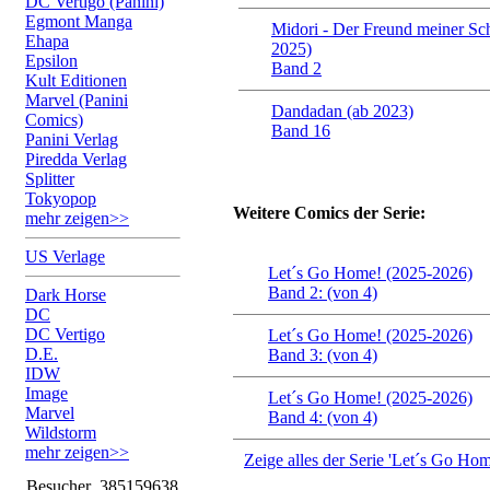
DC Vertigo (Panini)
Egmont Manga
Midori - Der Freund meiner Sc
Ehapa
2025)
Epsilon
Band 2
Kult Editionen
Marvel (Panini
Dandadan (ab 2023)
Comics)
Band 16
Panini Verlag
Piredda Verlag
Splitter
Tokyopop
Weitere Comics der Serie:
mehr zeigen>>
US Verlage
Let´s Go Home! (2025-2026)
Band 2: (von 4)
Dark Horse
DC
DC Vertigo
Let´s Go Home! (2025-2026)
D.E.
Band 3: (von 4)
IDW
Image
Let´s Go Home! (2025-2026)
Marvel
Band 4: (von 4)
Wildstorm
mehr zeigen>>
Zeige alles der Serie 'Let´s Go Ho
Besucher
385159638