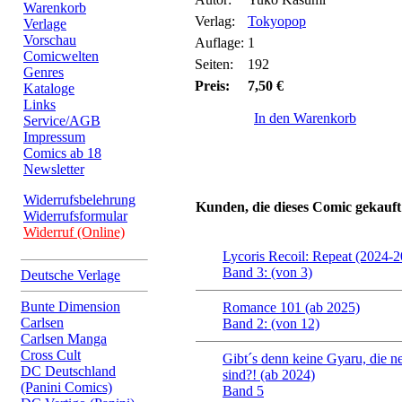
Warenkorb
Verlag:
Tokyopop
Verlage
Vorschau
Auflage:
1
Comicwelten
Seiten:
192
Genres
Preis:
7,50 €
Kataloge
Links
In den Warenkorb
Service/AGB
Impressum
Comics ab 18
Newsletter
Widerrufsbelehrung
Kunden, die dieses Comic gekauft
Widerrufsformular
Widerruf (Online)
Lycoris Recoil: Repeat (2024-
Band 3: (von 3)
Deutsche Verlage
Bunte Dimension
Romance 101 (ab 2025)
Carlsen
Band 2: (von 12)
Carlsen Manga
Cross Cult
Gibt´s denn keine Gyaru, die n
DC Deutschland
sind?! (ab 2024)
(Panini Comics)
Band 5