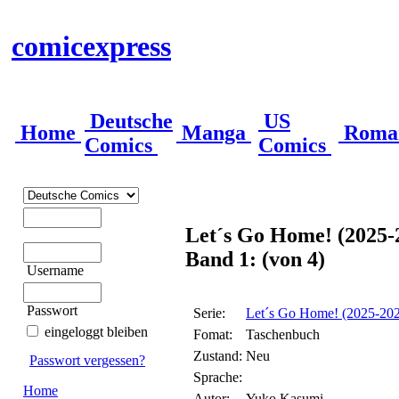
comicexpress
Deutsche
US
Home
Manga
Roma
Comics
Comics
Let´s Go Home! (2025-
Band 1: (von 4)
Username
Passwort
Serie:
Let´s Go Home! (2025-20
eingeloggt bleiben
Fomat:
Taschenbuch
Zustand:
Neu
Passwort vergessen?
Sprache:
Home
Autor:
Yuko Kasumi