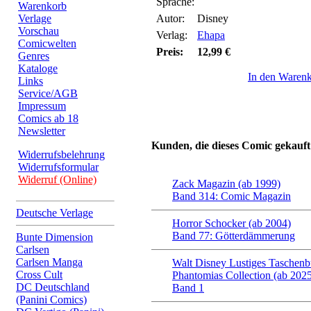
Sprache:
Warenkorb
Verlage
Autor:
Disney
Vorschau
Verlag:
Ehapa
Comicwelten
Preis:
12,99 €
Genres
Kataloge
In den Waren
Links
Service/AGB
Impressum
Comics ab 18
Newsletter
Kunden, die dieses Comic gekauft
Widerrufsbelehrung
Widerrufsformular
Widerruf (Online)
Zack Magazin (ab 1999)
Band 314: Comic Magazin
Deutsche Verlage
Horror Schocker (ab 2004)
Band 77: Götterdämmerung
Bunte Dimension
Carlsen
Carlsen Manga
Walt Disney Lustiges Taschenb
Cross Cult
Phantomias Collection (ab 202
DC Deutschland
Band 1
(Panini Comics)