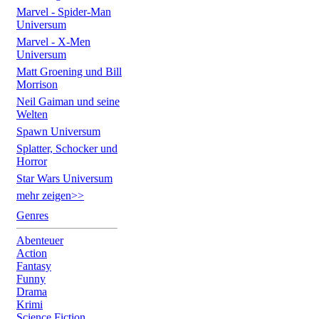
Marvel - Spider-Man
Universum
Marvel - X-Men
Universum
Matt Groening und Bill
Morrison
Neil Gaiman und seine
Welten
Spawn Universum
Splatter, Schocker und
Horror
Star Wars Universum
mehr zeigen>>
Genres
Abenteuer
Action
Fantasy
Funny
Drama
Krimi
Science Fiction