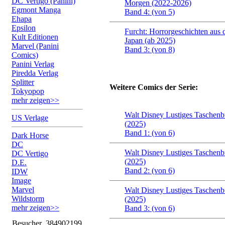
DC Vertigo (Panini)
Morgen (2022-2026)
Egmont Manga
Band 4: (von 5)
Ehapa
Epsilon
Furcht: Horrorgeschichten aus
Kult Editionen
Japan (ab 2025)
Marvel (Panini
Band 3: (von 8)
Comics)
Panini Verlag
Piredda Verlag
Splitter
Weitere Comics der Serie:
Tokyopop
mehr zeigen>>
Walt Disney Lustiges Taschenb
US Verlage
(2025)
Band 1: (von 6)
Dark Horse
DC
Walt Disney Lustiges Taschenb
DC Vertigo
(2025)
D.E.
Band 2: (von 6)
IDW
Image
Marvel
Walt Disney Lustiges Taschenb
Wildstorm
(2025)
mehr zeigen>>
Band 3: (von 6)
Besucher
384902199