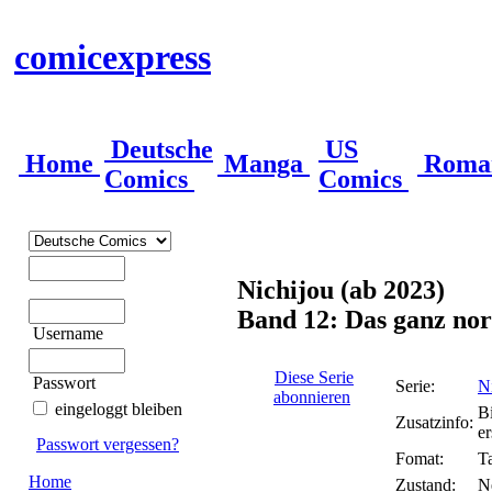
comicexpress
Deutsche
US
Home
Manga
Roma
Comics
Comics
Nichijou (ab 2023)
Band 12: Das ganz no
Username
Diese Serie
Passwort
Serie:
N
abonnieren
eingeloggt bleiben
B
Zusatzinfo:
e
Passwort vergessen?
Fomat:
T
Home
Zustand:
N