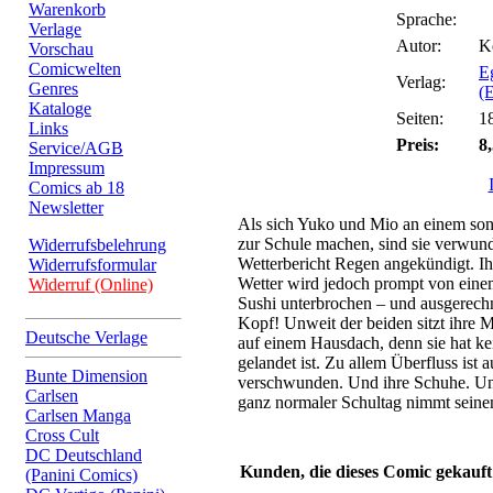
Warenkorb
Sprache:
Verlage
Autor:
K
Vorschau
Comicwelten
E
Verlag:
Genres
(
Kataloge
Seiten:
1
Links
Preis:
8
Service/AGB
Impressum
Comics ab 18
Newsletter
Als sich Yuko und Mio an einem so
zur Schule machen, sind sie verwunde
Widerrufsbelehrung
Wetterbericht Regen angekündigt. I
Widerrufsformular
Wetter wird jedoch prompt von eine
Widerruf (Online)
Sushi unterbrochen – und ausgerech
Kopf! Unweit der beiden sitzt ihre
Deutsche Verlage
auf einem Hausdach, denn sie hat ke
gelandet ist. Zu allem Überfluss ist 
Bunte Dimension
verschwunden. Und ihre Schuhe. Un
Carlsen
ganz normaler Schultag nimmt seine
Carlsen Manga
Cross Cult
DC Deutschland
Kunden, die dieses Comic gekauft
(Panini Comics)