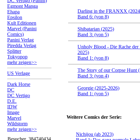
DC Vertigo (Panini)
Egmont Manga
Darling in the FRANXX (2024
Ehapa
Band 6: (von 8)
Epsilon
Kult Editionen
Marvel (Panini
Shibatarian (2025)
Comics)
Band 3: (von 5)
Panini Verlag
Piredda Verlag
Unholy Blood - Die Rache der 
Splitter
2025)
Tokyopop
Band 1: (von 8)
mehr zeigen>>
The Story of our Corpse Hunt 
US Verlage
Band 3: (von 4)
Dark Horse
Georgie (2025-2026)
DC
Band 1: (von 5)
DC Vertigo
D.E.
IDW
Image
Weitere Comics der Serie:
Marvel
Wildstorm
mehr zeigen>>
Nichijou (ab 2023)
Besucher
384740434
Band 1: Das ganz normale Lebe