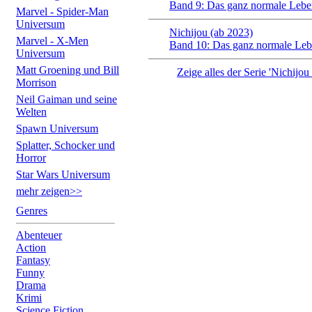
Band 9: Das ganz normale Lebe
Marvel - Spider-Man
Universum
Nichijou (ab 2023)
Marvel - X-Men
Band 10: Das ganz normale Le
Universum
Matt Groening und Bill
Zeige alles der Serie 'Nichijou
Morrison
Neil Gaiman und seine
Welten
Spawn Universum
Splatter, Schocker und
Horror
Star Wars Universum
mehr zeigen>>
Genres
Abenteuer
Action
Fantasy
Funny
Drama
Krimi
Science Fiction