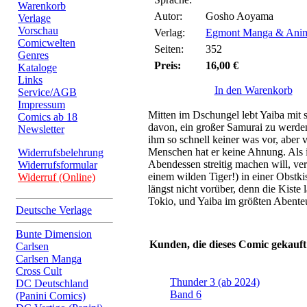
Warenkorb
Autor:
Gosho Aoyama
Verlage
Vorschau
Verlag:
Egmont Manga & Anim
Comicwelten
Seiten:
352
Genres
Preis:
16,00 €
Kataloge
Links
In den Warenkorb
Service/AGB
Impressum
Mitten im Dschungel lebt Yaiba mit 
Comics ab 18
davon, ein großer Samurai zu werd
Newsletter
ihm so schnell keiner was vor, abe
Menschen hat er keine Ahnung. Als 
Widerrufsbelehrung
Abendessen streitig machen will, ve
Widerrufsformular
einem wilden Tiger!) in einer Obstki
Widerruf (Online)
längst nicht vorüber, denn die Kiste l
Tokio, und Yaiba im größten Abente
Deutsche Verlage
Bunte Dimension
Kunden, die dieses Comic gekauft
Carlsen
Carlsen Manga
Cross Cult
Thunder 3 (ab 2024)
DC Deutschland
Band 6
(Panini Comics)