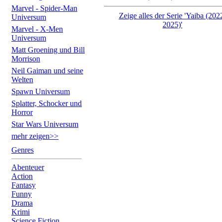
Marvel - Spider-Man
Zeige alles der Serie 'Yaiba (202
Universum
2025)'
Marvel - X-Men
Universum
Matt Groening und Bill
Morrison
Neil Gaiman und seine
Welten
Spawn Universum
Splatter, Schocker und
Horror
Star Wars Universum
mehr zeigen>>
Genres
Abenteuer
Action
Fantasy
Funny
Drama
Krimi
Science Fiction