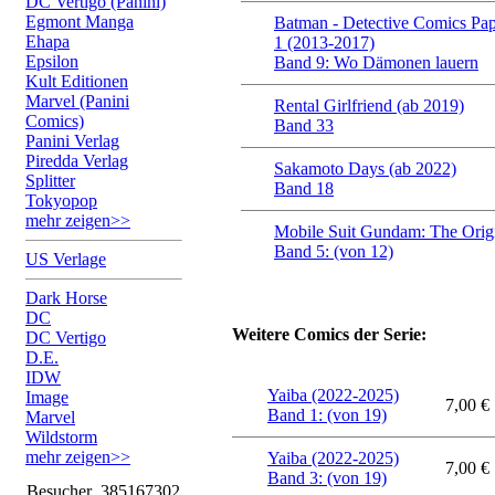
DC Vertigo (Panini)
Egmont Manga
Batman - Detective Comics Pap
Ehapa
1 (2013-2017)
Epsilon
Band 9: Wo Dämonen lauern
Kult Editionen
Marvel (Panini
Rental Girlfriend (ab 2019)
Comics)
Band 33
Panini Verlag
Piredda Verlag
Sakamoto Days (ab 2022)
Splitter
Band 18
Tokyopop
mehr zeigen>>
Mobile Suit Gundam: The Orig
Band 5: (von 12)
US Verlage
Dark Horse
DC
Weitere Comics der Serie:
DC Vertigo
D.E.
IDW
Yaiba (2022-2025)
Image
7,00 €
Band 1: (von 19)
Marvel
Wildstorm
mehr zeigen>>
Yaiba (2022-2025)
7,00 €
Band 3: (von 19)
Besucher
385167302