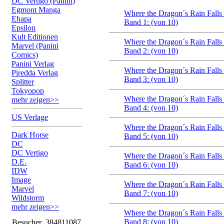
DC Vertigo (Panini)
Egmont Manga
Where the Dragon´s Rain Falls
Ehapa
Band 1: (von 10)
Epsilon
Kult Editionen
Where the Dragon´s Rain Falls
Marvel (Panini
Band 2: (von 10)
Comics)
Panini Verlag
Where the Dragon´s Rain Falls
Piredda Verlag
Band 3: (von 10)
Splitter
Tokyopop
Where the Dragon´s Rain Falls
mehr zeigen>>
Band 4: (von 10)
US Verlage
Where the Dragon´s Rain Falls
Dark Horse
Band 5: (von 10)
DC
DC Vertigo
Where the Dragon´s Rain Falls
D.E.
Band 6: (von 10)
IDW
Image
Where the Dragon´s Rain Falls
Marvel
Band 7: (von 10)
Wildstorm
mehr zeigen>>
Where the Dragon´s Rain Falls
Band 8: (von 10)
Besucher
384811087