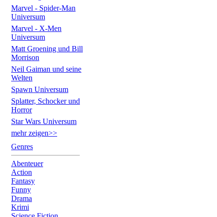
Marvel - Spider-Man
Universum
Marvel - X-Men
Universum
Matt Groening und Bill
Morrison
Neil Gaiman und seine
Welten
Spawn Universum
Splatter, Schocker und
Horror
Star Wars Universum
mehr zeigen>>
Genres
Abenteuer
Action
Fantasy
Funny
Drama
Krimi
Science Fiction