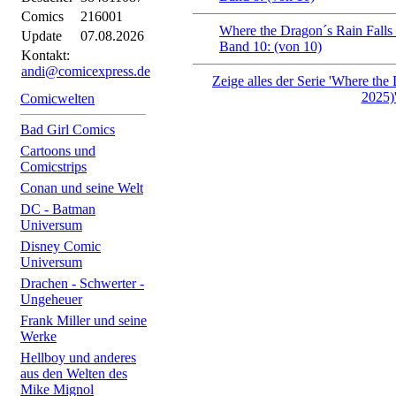
Comics
216001
Where the Dragon´s Rain Falls
Update
07.08.2026
Band 10: (von 10)
Kontakt:
andi@comicexpress.de
Zeige alles der Serie 'Where the
2025)
Comicwelten
Bad Girl Comics
Cartoons und
Comicstrips
Conan und seine Welt
DC - Batman
Universum
Disney Comic
Universum
Drachen - Schwerter -
Ungeheuer
Frank Miller und seine
Werke
Hellboy und anderes
aus den Welten des
Mike Mignol