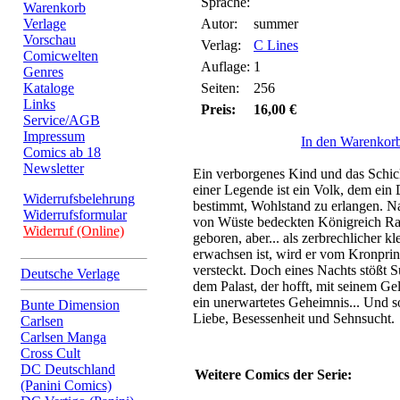
Sprache:
Warenkorb
Verlage
Autor:
summer
Vorschau
Verlag:
C Lines
Comicwelten
Auflage:
1
Genres
Kataloge
Seiten:
256
Links
Preis:
16,00 €
Service/AGB
Impressum
In den Warenkor
Comics ab 18
Newsletter
Ein verborgenes Kind und das Schic
einer Legende ist ein Volk, dem ein 
Widerrufsbelehrung
bestimmt, Wohlstand zu erlangen. Na
Widerrufsformular
von Wüste bedeckten Königreich Ra
Widerruf (Online)
geboren, aber... als zerbrechlicher k
erwachsen ist, wird er vom Kronprin
versteckt. Doch eines Nachts stößt S
Deutsche Verlage
dem Palast, der hofft, mit seinem Ge
ein unerwartetes Geheimnis... Und s
Bunte Dimension
Liebe, Besessenheit und Sehnsucht.
Carlsen
Carlsen Manga
Cross Cult
DC Deutschland
Weitere Comics der Serie:
(Panini Comics)