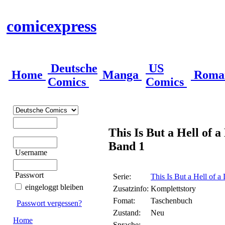
comicexpress
Deutsche
US
Home
Manga
Roma
Comics
Comics
This Is But a Hell of 
Band 1
Username
Passwort
Serie:
This Is But a Hell of 
eingeloggt bleiben
Zusatzinfo:
Komplettstory
Fomat:
Taschenbuch
Passwort vergessen?
Zustand:
Neu
Home
Sprache: