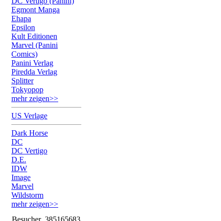
DC Vertigo (Panini)
Egmont Manga
Ehapa
Epsilon
Kult Editionen
Marvel (Panini
Comics)
Panini Verlag
Piredda Verlag
Splitter
Tokyopop
mehr zeigen>>
US Verlage
Dark Horse
DC
DC Vertigo
D.E.
IDW
Image
Marvel
Wildstorm
mehr zeigen>>
Besucher
385165683