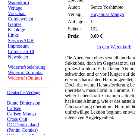
Warenkorb
Autor:
Senco Yoshimoto
Verlage
Vorschau
Verlag:
Hayabusa Manga
Comicwelten
Auflage:
1
Genres
Seiten:
192
Kataloge
Links
Preis:
8,00 €
Service/AGB
Impressum
In den Warenkorb
Comics ab 18
Newsletter
Die Abenteuer eines sexuell unerfahr
Sukkubus, doch im Gegensatz zu sei
Widerrufsbelehrung
großes Problem: Er hat keine Ahnung
Widerrufsformular
schwinden und er vor Hunger auf de
Widerruf (Online)
er vom charmanten Harumi gerettet,
Doch die wahre Herausforderung beg
überleben, muss Forni in Harumis T
Deutsche Verlage
seiner Lebenskraft zu nähren – doch e
hat keine Ahnung, wie er das anstelle
Bunte Dimension
Überraschung übernimmt Harumi die
Carlsen
unfreiwillige Lektion beginnt, entwic
Carlsen Manga
intensiven Angelegenheit.
Cross Cult
DC Deutschland
(Panini Comics)