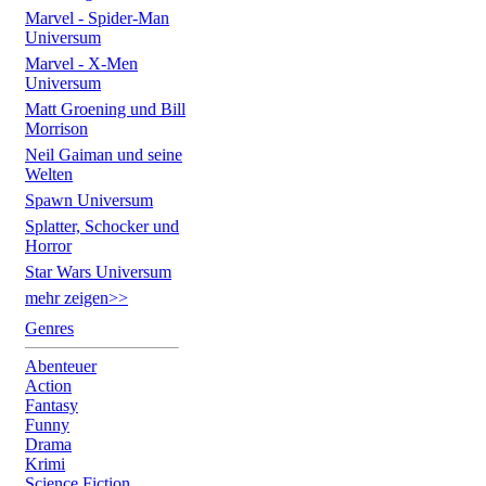
Marvel - Spider-Man
Universum
Marvel - X-Men
Universum
Matt Groening und Bill
Morrison
Neil Gaiman und seine
Welten
Spawn Universum
Splatter, Schocker und
Horror
Star Wars Universum
mehr zeigen>>
Genres
Abenteuer
Action
Fantasy
Funny
Drama
Krimi
Science Fiction