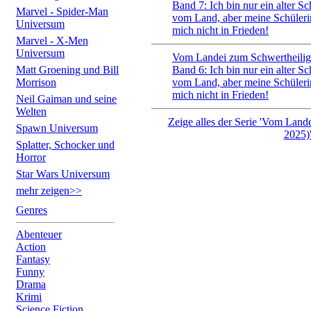
Band 7: Ich bin nur ein alter S
Marvel - Spider-Man
vom Land, aber meine Schüleri
Universum
mich nicht in Frieden!
Marvel - X-Men
Universum
Vom Landei zum Schwertheilig
Matt Groening und Bill
Band 6: Ich bin nur ein alter S
Morrison
vom Land, aber meine Schüleri
mich nicht in Frieden!
Neil Gaiman und seine
Welten
Zeige alles der Serie 'Vom Land
Spawn Universum
2025)
Splatter, Schocker und
Horror
Star Wars Universum
mehr zeigen>>
Genres
Abenteuer
Action
Fantasy
Funny
Drama
Krimi
Science Fiction