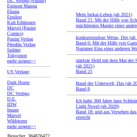
DC Vertigo (Panini)
Egmont Manga
Ehapa
Mein Isekai-Leben (ab 2021)
Epsilon
Band 21: Mit der Hilfe von Sc
Kult Editionen
mächtigsten Magier einer ander
Marvel (Panini
Comics)
konkurrenzlose Weise, Der (ab
Panini Verlag
Band 6: Mit der Hilfe von Gam
Piredda Verlag
Nummer Eins einer anderen We
Splitter
Tokyopop
stärkste Held mit dem Mal der
mehr zeigen>>
(ab 2021)
Band 25
US Verlage
Dark Horse
Band der Unterwelt, Das (ab 2
DC
Band 8
DC Vertigo
D.E.
Ich habe 300 Jahre lang Schleim
IDW
Light Novel (ab 2020)
Image
Band 18: und aus Versehen das
Marvel
erreicht
Wildstorm
mehr zeigen>>
Besucher
384876472