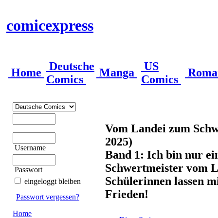
comicexpress
Deutsche
US
Home
Manga
Roma
Comics
Comics
Vom Landei zum Schwe
2025)
Username
Band 1: Ich bin nur ei
Schwertmeister vom L
Passwort
Schülerinnen lassen mi
eingeloggt bleiben
Frieden!
Passwort vergessen?
Home