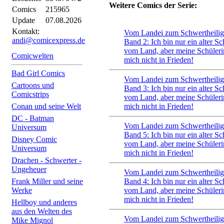
Weitere Comics der Serie:
Comics
215965
Update
07.08.2026
Kontakt:
Vom Landei zum Schwertheilig
andi@comicexpress.de
Band 2: Ich bin nur ein alter S
vom Land, aber meine Schüleri
Comicwelten
mich nicht in Frieden!
Bad Girl Comics
Vom Landei zum Schwertheilig
Cartoons und
Band 3: Ich bin nur ein alter S
Comicstrips
vom Land, aber meine Schüleri
Conan und seine Welt
mich nicht in Frieden!
DC - Batman
Vom Landei zum Schwertheilig
Universum
Band 5: Ich bin nur ein alter S
Disney Comic
vom Land, aber meine Schüleri
Universum
mich nicht in Frieden!
Drachen - Schwerter -
Ungeheuer
Vom Landei zum Schwertheilig
Frank Miller und seine
Band 4: Ich bin nur ein alter S
Werke
vom Land, aber meine Schüleri
mich nicht in Frieden!
Hellboy und anderes
aus den Welten des
Vom Landei zum Schwertheilig
Mike Mignol