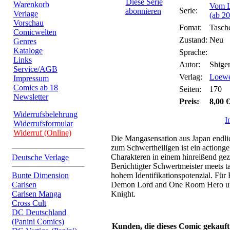
Diese Serie
Warenkorb
Vom L
Serie:
abonnieren
Verlage
(ab 2
Vorschau
Fomat:
Tasch
Comicwelten
Zustand:
Neu
Genres
Kataloge
Sprache:
Links
Autor:
Shige
Service/AGB
Verlag:
Loewe
Impressum
Comics ab 18
Seiten:
170
Newsletter
Preis:
8,00 €
Widerrufsbelehrung
I
Widerrufsformular
Widerruf (Online)
Die Mangasensation aus Japan endl
zum Schwertheiligen ist ein actiong
Charakteren in einem hinreißend gez
Deutsche Verlage
Berüchtigter Schwertmeister meets ta
Bunte Dimension
hohem Identifikationspotenzial. Für
Carlsen
Demon Lord and One Room Hero und
Carlsen Manga
Knight.
Cross Cult
DC Deutschland
(Panini Comics)
Kunden, die dieses Comic gekauft