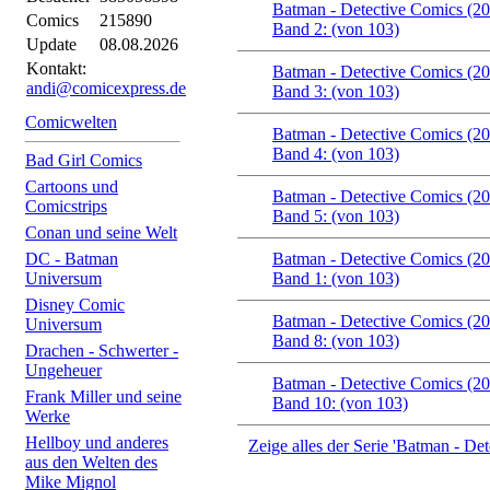
Batman - Detective Comics (2
Comics
215890
Band 2: (von 103)
Update
08.08.2026
Kontakt:
Batman - Detective Comics (2
andi@comicexpress.de
Band 3: (von 103)
Comicwelten
Batman - Detective Comics (2
Band 4: (von 103)
Bad Girl Comics
Cartoons und
Batman - Detective Comics (2
Comicstrips
Band 5: (von 103)
Conan und seine Welt
DC - Batman
Batman - Detective Comics (2
Universum
Band 1: (von 103)
Disney Comic
Batman - Detective Comics (2
Universum
Band 8: (von 103)
Drachen - Schwerter -
Ungeheuer
Batman - Detective Comics (2
Frank Miller und seine
Band 10: (von 103)
Werke
Hellboy und anderes
Zeige alles der Serie 'Batman - De
aus den Welten des
Mike Mignol