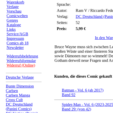
Warenkorb
Sprache:
Verlage
Autor:
Ram V / Riccardo Feder
Vorschau
Comicwelten
Verlag:
DC Deutschland (Pani
Genres
Seiten:
52
Kataloge
Preis:
5,99 €
Links
Service/AGB
In den War
Impressum
Comics ab 18
Bruce Wayne muss sich zwischen Le
Newsletter
großen Wüste und einer finsteren St
sowie Dämonen nur so wimmelt! Dete
Widerrufsbelehrung
Gotham derweil neue Fragen und An
Widerrufsformular
Widerruf (Online)
Kunden, die dieses Comic gekauft
Deutsche Verlage
Bunte Dimension
Batman - Vol. 6 (ab 2017)
Carlsen
Band 92
Carlsen Manga
Cross Cult
DC Deutschland
Spider-Man - Vol. 6 (2023-2025
(Panini Comics)
Band 29: (von 42)