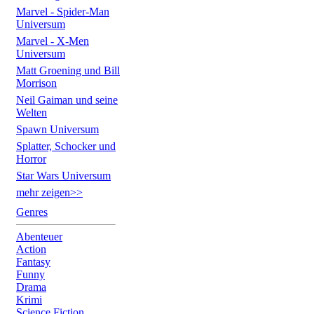
Marvel - Spider-Man
Universum
Marvel - X-Men
Universum
Matt Groening und Bill
Morrison
Neil Gaiman und seine
Welten
Spawn Universum
Splatter, Schocker und
Horror
Star Wars Universum
mehr zeigen>>
Genres
Abenteuer
Action
Fantasy
Funny
Drama
Krimi
Science Fiction