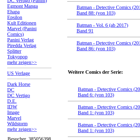
DC Vertigo (Panini)
Egmont Manga
Batman - Detective Comics (20
Ehapa
Band 88: (von 103)
Epsilon
Kult Editionen
Batman - Vol. 6 (ab 2017)
Marvel (Panini
Band 91
Comics)
Panini Verlag
Batman - Detective Comics (20
Piredda Verlag
Band 86: (von 103)
Splitter
Tokyopop
mehr zeigen>>
Weitere Comics der Serie:
US Verlage
Dark Horse
Batman - Detective Comics (2
DC
Band 6: (von 103)
DC Vertigo
D.E.
IDW
Batman - Detective Comics (2
Image
Band 1: (von 103)
Marvel
Wildstorm
Batman - Detective Comics (2
mehr zeigen>>
Band 1: (von 103)
Besucher
385056398