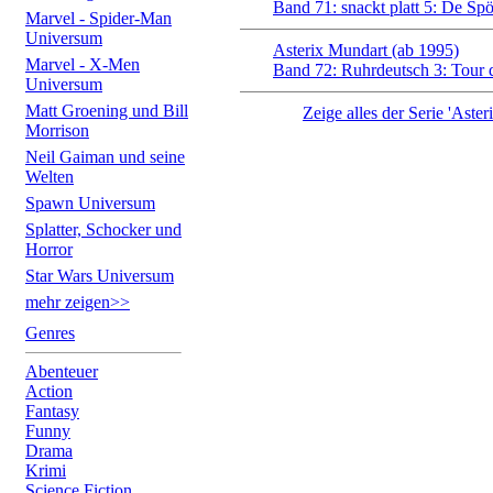
Band 71: snackt platt 5: De Sp
Marvel - Spider-Man
Universum
Asterix Mundart (ab 1995)
Marvel - X-Men
Band 72: Ruhrdeutsch 3: Tour 
Universum
Matt Groening und Bill
Zeige alles der Serie 'Aste
Morrison
Neil Gaiman und seine
Welten
Spawn Universum
Splatter, Schocker und
Horror
Star Wars Universum
mehr zeigen>>
Genres
Abenteuer
Action
Fantasy
Funny
Drama
Krimi
Science Fiction