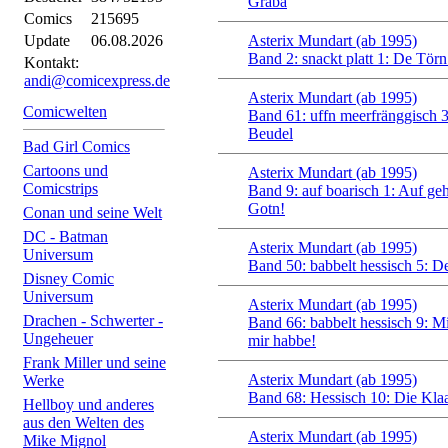
Graba
Comics
215695
Update
06.08.2026
Asterix Mundart (ab 1995)
Band 2: snackt platt 1: De Törn
Kontakt:
andi@comicexpress.de
Asterix Mundart (ab 1995)
Comicwelten
Band 61: uffn meerfränggisch 
Beudel
Bad Girl Comics
Cartoons und
Asterix Mundart (ab 1995)
Comicstrips
Band 9: auf boarisch 1: Auf geh
Gotn!
Conan und seine Welt
DC - Batman
Asterix Mundart (ab 1995)
Universum
Band 50: babbelt hessisch 5: D
Disney Comic
Universum
Asterix Mundart (ab 1995)
Drachen - Schwerter -
Band 66: babbelt hessisch 9: Mi
Ungeheuer
mir habbe!
Frank Miller und seine
Asterix Mundart (ab 1995)
Werke
Band 68: Hessisch 10: Die Kla
Hellboy und anderes
aus den Welten des
Asterix Mundart (ab 1995)
Mike Mignol