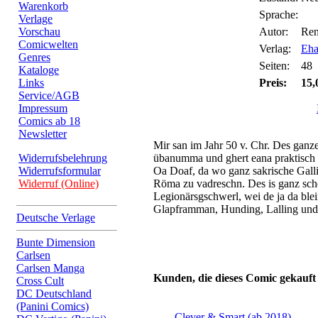
Warenkorb
Sprache:
Verlage
Vorschau
Autor:
Ren
Comicwelten
Verlag:
Eha
Genres
Seiten:
48
Kataloge
Links
Preis:
15,
Service/AGB
Impressum
Comics ab 18
Newsletter
Mir san im Jahr 50 v. Chr. Des ganz
Widerrufsbelehrung
übanumma und ghert eana praktisch s
Widerrufsformular
Oa Doaf, da wo ganz sakrische Gall
Widerruf (Online)
Röma zu vadreschn. Des is ganz sch
Legionärsgschwerl, wei de ja da ble
Glapframman, Hunding, Lalling und 
Deutsche Verlage
Bunte Dimension
Carlsen
Carlsen Manga
Kunden, die dieses Comic gekauft
Cross Cult
DC Deutschland
(Panini Comics)
Clever & Smart (ab 2018)