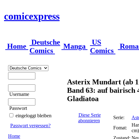
comicexpress
Deutsche
US
Home
Manga
Roma
Comics
Comics
Asterix Mundart (ab 1
Band 63: auf bairisch 
Username
Gladiatoa
Passwort
Diese Serie
eingeloggt bleiben
Serie:
Ast
abonnieren
Har
Passwort vergessen?
Fomat:
cm)
Home
Zustand:
Ne