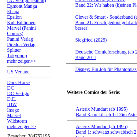
DC Vertigo (Panini)
Band 22: Wir haben (k)einen Pl
Egmont Manga
Ehapa
Epsilon
Clever & Smart - Sonderband (
Kult Editionen
Band 21: Frisch gedopt geht all
Marvel (Panini
besser!
Comics)
Panini Verlag
Siegfried (2025)
Piredda Verlag
Splitter
Deutsche Comicforschung (ab 
Tokyopop
Band 2011
mehr zeigen>>
Disney: Ein Job für Phantomias
US Verlage
Dark Horse
DC
Weitere Comics der Serie:
DC Vertigo
D.E.
IDW
Asterix Mundart (ab 1995)
Image
Band 3: op kölsch 1: Däm Aster
Marvel
Wildstorm
mehr zeigen>>
Asterix Mundart (ab 1995)
Band 1: schwätzt schwäbisch 2
Besucher
384752195