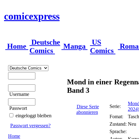
comicexpress
Deutsche
US
Home
Manga
Roma
Comics
Comics
Mond in einer Regenna
Band 3
Username
Mond 
Serie:
Diese Serie
Passwort
2024
abonnieren
eingeloggt bleiben
Fomat:
Tasc
Zustand:
Neu
Passwort vergessen?
Sprache:
Home
Autor:
Kuzu