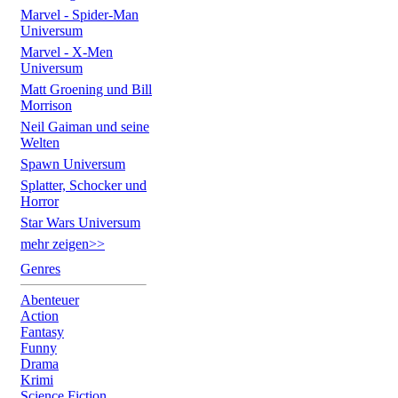
Marvel - Spider-Man
Universum
Marvel - X-Men
Universum
Matt Groening und Bill
Morrison
Neil Gaiman und seine
Welten
Spawn Universum
Splatter, Schocker und
Horror
Star Wars Universum
mehr zeigen>>
Genres
Abenteuer
Action
Fantasy
Funny
Drama
Krimi
Science Fiction