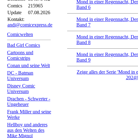
Mond in einer Regennacht, Der
Comics
215965
Band 6
Update
07.08.2026
Kontakt:
Mond in einer Regennacht, Der
andi@comicexpress.de
Band 7
Comicwelten
Mond in einer Regennacht, Der
Band 8
Bad Girl Comics
Cartoons und
Mond in einer Regennacht, Der
Comicstrips
Band 9
Conan und seine Welt
Zeige alles der Serie 'Mond in 
DC - Batman
2024)
Universum
Disney Comic
Universum
Drachen - Schwerter -
Ungeheuer
Frank Miller und seine
Werke
Hellboy und anderes
aus den Welten des
Mike Mignol