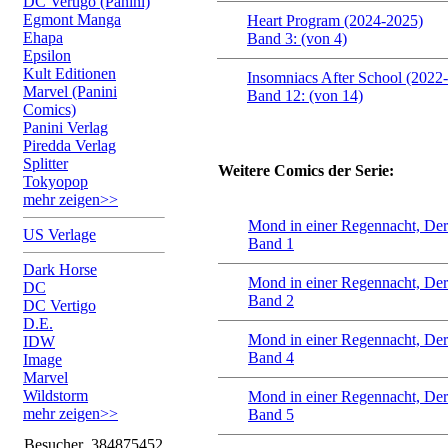
DC Vertigo (Panini)
Egmont Manga
Heart Program (2024-2025)
Ehapa
Band 3: (von 4)
Epsilon
Kult Editionen
Insomniacs After School (2022
Marvel (Panini
Band 12: (von 14)
Comics)
Panini Verlag
Piredda Verlag
Splitter
Weitere Comics der Serie:
Tokyopop
mehr zeigen>>
Mond in einer Regennacht, Der
US Verlage
Band 1
Dark Horse
Mond in einer Regennacht, Der
DC
Band 2
DC Vertigo
D.E.
Mond in einer Regennacht, Der
IDW
Band 4
Image
Marvel
Wildstorm
Mond in einer Regennacht, Der
mehr zeigen>>
Band 5
Besucher
384875452