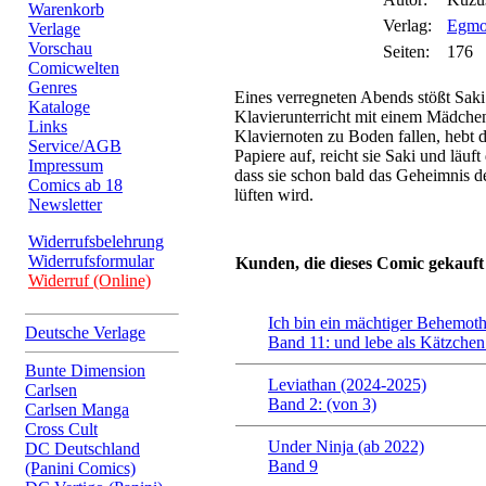
Warenkorb
Verlag:
Egmo
Verlage
Vorschau
Seiten:
176
Comicwelten
Genres
Eines verregneten Abends stößt Sa
Kataloge
Klavierunterricht mit einem Mädche
Links
Klaviernoten zu Boden fallen, hebt 
Service/AGB
Papiere auf, reicht sie Saki und läuf
Impressum
dass sie schon bald das Geheimnis 
Comics ab 18
lüften wird.
Newsletter
Widerrufsbelehrung
Widerrufsformular
Kunden, die dieses Comic gekauft
Widerruf (Online)
Ich bin ein mächtiger Behemoth
Deutsche Verlage
Band 11: und lebe als Kätzchen 
Bunte Dimension
Leviathan (2024-2025)
Carlsen
Band 2: (von 3)
Carlsen Manga
Cross Cult
Under Ninja (ab 2022)
DC Deutschland
Band 9
(Panini Comics)