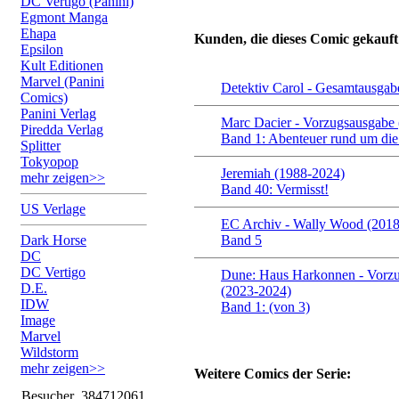
DC Vertigo (Panini)
Egmont Manga
Ehapa
Kunden, die dieses Comic gekauft
Epsilon
Kult Editionen
Marvel (Panini
Detektiv Carol - Gesamtausgab
Comics)
Panini Verlag
Marc Dacier - Vorzugsausgabe 
Piredda Verlag
Band 1: Abenteuer rund um die
Splitter
Tokyopop
Jeremiah (1988-2024)
mehr zeigen>>
Band 40: Vermisst!
US Verlage
EC Archiv - Wally Wood (201
Dark Horse
Band 5
DC
DC Vertigo
Dune: Haus Harkonnen - Vorz
D.E.
(2023-2024)
IDW
Band 1: (von 3)
Image
Marvel
Wildstorm
mehr zeigen>>
Weitere Comics der Serie:
Besucher
384712061