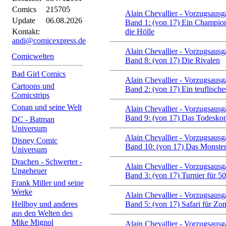
Comics
215705
Alain Chevallier - Vorzugsausg
Update
06.08.2026
Band 1: (von 17) Ein Champion
Kontakt:
die Hölle
andi@comicexpress.de
Alain Chevallier - Vorzugsausg
Comicwelten
Band 8: (von 17) Die Rivalen
Bad Girl Comics
Alain Chevallier - Vorzugsausg
Cartoons und
Band 2: (von 17) Ein teuflisch
Comicstrips
Conan und seine Welt
Alain Chevallier - Vorzugsausg
Band 9: (von 17) Das Todesk
DC - Batman
Universum
Alain Chevallier - Vorzugsausg
Disney Comic
Band 10: (von 17) Das Monste
Universum
Drachen - Schwerter -
Alain Chevallier - Vorzugsausg
Ungeheuer
Band 3: (von 17) Turnier für 5
Frank Miller und seine
Werke
Alain Chevallier - Vorzugsausg
Hellboy und anderes
Band 5: (von 17) Safari für Zo
aus den Welten des
Mike Mignol
Alain Chevallier - Vorzugsausg