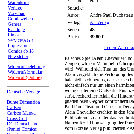
Zustand:
Neu
Warenkorb
Verlage
Sprache:
Vorschau
Autor:
André-Paul Duchateau 
Comicwelten
Verlag:
All Verlag
Genres
Kataloge
Seiten:
48
Links
Preis:
39,80 €
Service/AGB
Impressum
In den Warenko
Comics ab 18
Newsletter
Falsches Spiel!Alain Chevallier und
Zeugen, wie ein Mann beim Überque
Widerrufsbelehrung
wird. Während sich Tina um das Un
Widerrufsformular
Alain vergeblich die Verfolgung des 
Widerruf (Online)
bald stellt sich heraus, dass es sic
nicht einfach nur um einen harmlose
wenig später eine Größe der Finanzw
Deutsche Verlage
stirbt, recherchiert Alain die Hinter
gnadenlosen Gegner konfrontiert!D
Bunte Dimension
Paul Duchâteau und Christian Denay
Carlsen
Alain Chevallier erschien in den Ja
Carlsen Manga
Publikationen, darunter das berühm
Cross Cult
Namen Rolf Thomsen ging der franz
DC Deutschland
vom Koralle-Verlag publizierten ZA
(Panini Comics)