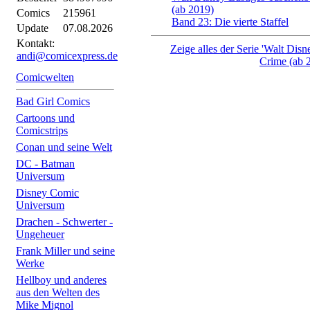
(ab 2019)
Comics
215961
Band 23: Die vierte Staffel
Update
07.08.2026
Kontakt:
Zeige alles der Serie 'Walt Dis
andi@comicexpress.de
Crime (ab 
Comicwelten
Bad Girl Comics
Cartoons und
Comicstrips
Conan und seine Welt
DC - Batman
Universum
Disney Comic
Universum
Drachen - Schwerter -
Ungeheuer
Frank Miller und seine
Werke
Hellboy und anderes
aus den Welten des
Mike Mignol