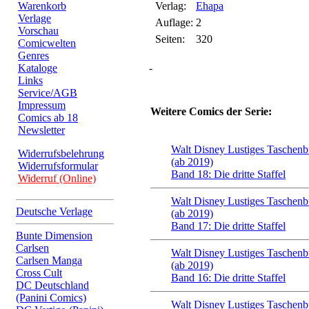
Warenkorb
Verlag:
Ehapa
Verlage
Auflage:
2
Vorschau
Seiten:
320
Comicwelten
Genres
Kataloge
-
Links
Service/AGB
Impressum
Weitere Comics der Serie:
Comics ab 18
Newsletter
Walt Disney Lustiges Taschenb
Widerrufsbelehrung
(ab 2019)
Widerrufsformular
Band 18: Die dritte Staffel
Widerruf (Online)
Walt Disney Lustiges Taschenb
Deutsche Verlage
(ab 2019)
Band 17: Die dritte Staffel
Bunte Dimension
Carlsen
Walt Disney Lustiges Taschenb
Carlsen Manga
(ab 2019)
Cross Cult
Band 16: Die dritte Staffel
DC Deutschland
(Panini Comics)
Walt Disney Lustiges Taschenb