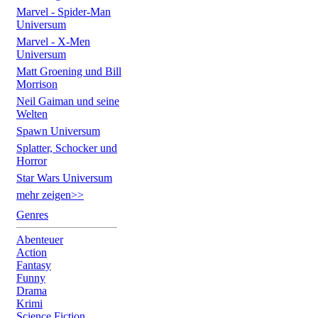
Marvel - Spider-Man
Universum
Marvel - X-Men
Universum
Matt Groening und Bill
Morrison
Neil Gaiman und seine
Welten
Spawn Universum
Splatter, Schocker und
Horror
Star Wars Universum
mehr zeigen>>
Genres
Abenteuer
Action
Fantasy
Funny
Drama
Krimi
Science Fiction