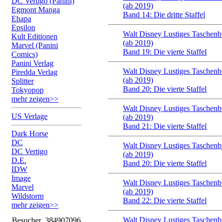
DC Vertigo (Panini)
(ab 2019)
Egmont Manga
Band 14: Die dritte Staffel
Ehapa
Epsilon
Walt Disney Lustiges Taschenb
Kult Editionen
(ab 2019)
Marvel (Panini
Band 19: Die vierte Staffel
Comics)
Panini Verlag
Walt Disney Lustiges Taschenb
Piredda Verlag
(ab 2019)
Splitter
Band 20: Die vierte Staffel
Tokyopop
mehr zeigen>>
Walt Disney Lustiges Taschenb
US Verlage
(ab 2019)
Band 21: Die vierte Staffel
Dark Horse
DC
Walt Disney Lustiges Taschenb
DC Vertigo
(ab 2019)
D.E.
Band 20: Die vierte Staffel
IDW
Image
Walt Disney Lustiges Taschenb
Marvel
(ab 2019)
Wildstorm
Band 22: Die vierte Staffel
mehr zeigen>>
Walt Disney Lustiges Taschenb
Besucher
384907096