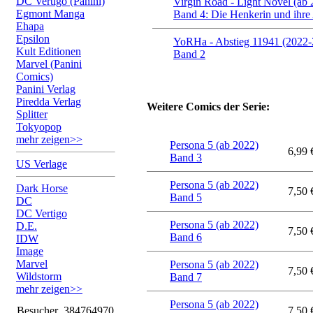
DC Vertigo (Panini)
Virgin Road - Light Novel (ab 
Egmont Manga
Band 4: Die Henkerin und ihre 
Ehapa
Epsilon
YoRHa - Abstieg 11941 (2022-
Kult Editionen
Band 2
Marvel (Panini
Comics)
Panini Verlag
Piredda Verlag
Weitere Comics der Serie:
Splitter
Tokyopop
mehr zeigen>>
Persona 5 (ab 2022)
6,99 
Band 3
US Verlage
Persona 5 (ab 2022)
Dark Horse
7,50 
Band 5
DC
DC Vertigo
Persona 5 (ab 2022)
D.E.
7,50 
Band 6
IDW
Image
Marvel
Persona 5 (ab 2022)
7,50 
Wildstorm
Band 7
mehr zeigen>>
Persona 5 (ab 2022)
Besucher
384764970
7,50 