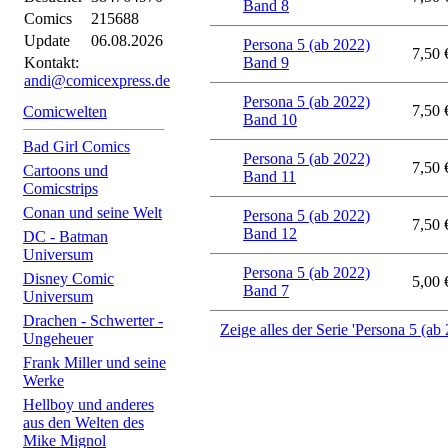
Band 8
Comics
215688
Update
06.08.2026
Persona 5 (ab 2022)
7,50 
Kontakt:
Band 9
andi@comicexpress.de
Persona 5 (ab 2022)
7,50 
Comicwelten
Band 10
Bad Girl Comics
Persona 5 (ab 2022)
7,50 
Cartoons und
Band 11
Comicstrips
Conan und seine Welt
Persona 5 (ab 2022)
7,50 
Band 12
DC - Batman
Universum
Persona 5 (ab 2022)
Disney Comic
5,00 
Band 7
Universum
Drachen - Schwerter -
Zeige alles der Serie 'Persona 5 (ab
Ungeheuer
Frank Miller und seine
Werke
Hellboy und anderes
aus den Welten des
Mike Mignol