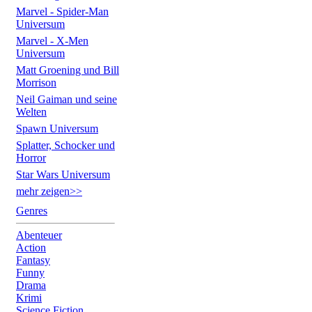
Marvel - Spider-Man
Universum
Marvel - X-Men
Universum
Matt Groening und Bill
Morrison
Neil Gaiman und seine
Welten
Spawn Universum
Splatter, Schocker und
Horror
Star Wars Universum
mehr zeigen>>
Genres
Abenteuer
Action
Fantasy
Funny
Drama
Krimi
Science Fiction