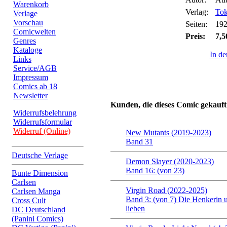
Warenkorb
Verlag:
To
Verlage
Vorschau
Seiten:
19
Comicwelten
Preis:
7,5
Genres
Kataloge
In d
Links
Service/AGB
Impressum
Comics ab 18
Newsletter
Kunden, die dieses Comic gekauft
Widerrufsbelehrung
Widerrufsformular
Widerruf (Online)
New Mutants (2019-2023)
Band 31
Deutsche Verlage
Demon Slayer (2020-2023)
Band 16: (von 23)
Bunte Dimension
Carlsen
Virgin Road (2022-2025)
Carlsen Manga
Band 3: (von 7) Die Henkerin u
Cross Cult
lieben
DC Deutschland
(Panini Comics)