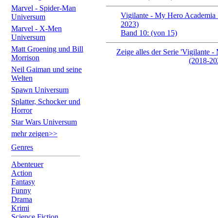
Marvel - Spider-Man
Vigilante - My Hero Academia I
Universum
2023)
Marvel - X-Men
Band 10: (von 15)
Universum
Matt Groening und Bill
Zeige alles der Serie 'Vigilante 
Morrison
(2018-20
Neil Gaiman und seine
Welten
Spawn Universum
Splatter, Schocker und
Horror
Star Wars Universum
mehr zeigen>>
Genres
Abenteuer
Action
Fantasy
Funny
Drama
Krimi
Science Fiction