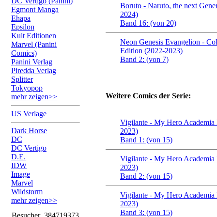
DC Vertigo (Panini)
Boruto - Naruto, the next Gene
Egmont Manga
2024)
Ehapa
Band 16: (von 20)
Epsilon
Kult Editionen
Neon Genesis Evangelion - Col
Marvel (Panini
Edition (2022-2023)
Comics)
Band 2: (von 7)
Panini Verlag
Piredda Verlag
Splitter
Tokyopop
Weitere Comics der Serie:
mehr zeigen>>
US Verlage
Vigilante - My Hero Academia I
Dark Horse
2023)
DC
Band 1: (von 15)
DC Vertigo
D.E.
Vigilante - My Hero Academia I
IDW
2023)
Image
Band 2: (von 15)
Marvel
Wildstorm
Vigilante - My Hero Academia I
mehr zeigen>>
2023)
Band 3: (von 15)
Besucher
384719373