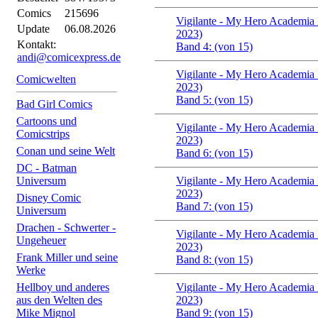
Comics
215696
Vigilante - My Hero Academia I
Update
06.08.2026
2023)
Kontakt:
Band 4: (von 15)
andi@comicexpress.de
Vigilante - My Hero Academia I
Comicwelten
2023)
Band 5: (von 15)
Bad Girl Comics
Cartoons und
Vigilante - My Hero Academia I
Comicstrips
2023)
Conan und seine Welt
Band 6: (von 15)
DC - Batman
Universum
Vigilante - My Hero Academia I
2023)
Disney Comic
Band 7: (von 15)
Universum
Drachen - Schwerter -
Vigilante - My Hero Academia I
Ungeheuer
2023)
Frank Miller und seine
Band 8: (von 15)
Werke
Hellboy und anderes
Vigilante - My Hero Academia I
aus den Welten des
2023)
Mike Mignol
Band 9: (von 15)