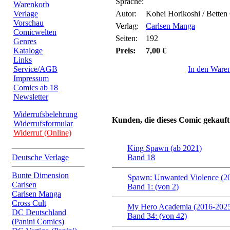
Sprache:
Warenkorb
Verlage
Autor:
Kohei Horikoshi / Betten
Vorschau
Verlag:
Carlsen Manga
Comicwelten
Seiten:
192
Genres
Kataloge
Preis:
7,00 €
Links
Service/AGB
In den Ware
Impressum
Comics ab 18
Newsletter
Widerrufsbelehrung
Kunden, die dieses Comic gekauft
Widerrufsformular
Widerruf (Online)
King Spawn (ab 2021)
Deutsche Verlage
Band 18
Bunte Dimension
Spawn: Unwanted Violence (2
Carlsen
Band 1: (von 2)
Carlsen Manga
Cross Cult
My Hero Academia (2016-202
DC Deutschland
Band 34: (von 42)
(Panini Comics)