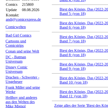
Comics
215869
Biest des Königs, Das (2022-2
Update
08.08.2026
Band 5: (von 18)
Kontakt:
andi@comicexpress.de
Biest des Königs, Das (2022-2
Comicwelten
Band 6: (von 18)
Bad Girl Comics
Biest des Königs, Das (2022-2
Cartoons und
Band 7: (von 18)
Comicstrips
Biest des Königs, Das (2022-2
Conan und seine Welt
Band 8: (von 18)
DC - Batman
Universum
Biest des Königs, Das (2022-2
Disney Comic
Band 9: (von 18)
Universum
Drachen - Schwerter -
Biest des Königs, Das (2022-2
Ungeheuer
Band 10: (von 18)
Frank Miller und seine
Werke
Biest des Königs, Das (2022-2
Band 11: (von 18)
Hellboy und anderes
aus den Welten des
Zeige alles der Serie 'Biest des Kö
Mike Mignol