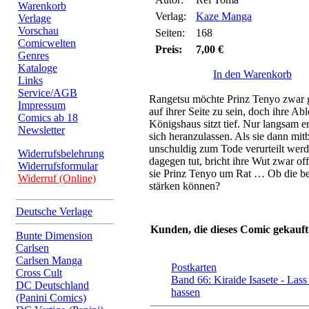
Warenkorb
Verlag:
Kaze Manga
Verlage
Vorschau
Seiten:
168
Comicwelten
Preis:
7,00 €
Genres
Kataloge
In den Warenkorb
Links
Service/AGB
Rangetsu möchte Prinz Tenyo zwar gl
Impressum
auf ihrer Seite zu sein, doch ihre 
Comics ab 18
Königshaus sitzt tief. Nur langsam er
Newsletter
sich heranzulassen. Als sie dann mi
unschuldig zum Tode verurteilt werd
Widerrufsbelehrung
dagegen tut, bricht ihre Wut zwar of
Widerrufsformular
sie Prinz Tenyo um Rat … Ob die be
Widerruf (Online)
stärken können?
Deutsche Verlage
Kunden, die dieses Comic gekauft
Bunte Dimension
Carlsen
Carlsen Manga
Postkarten
Cross Cult
Band 66: Kiraide Isasete - Lass
DC Deutschland
hassen
(Panini Comics)