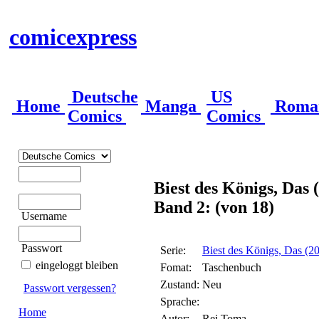
comicexpress
Deutsche
US
Home
Manga
Roma
Comics
Comics
Biest des Königs, Das 
Band 2: (von 18)
Username
Passwort
Serie:
Biest des Königs, Das (2
eingeloggt bleiben
Fomat:
Taschenbuch
Zustand:
Neu
Passwort vergessen?
Sprache:
Home
Autor:
Rei Toma