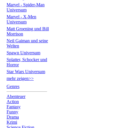
Marvel - Spider-Man
Universum
Marvel - X-Men
Universum
Matt Groening und Bill
Morrison
Neil Gaiman und seine
Welten
Spawn Universum
Splatter, Schocker und
Horror
Star Wars Universum
mehr zeigen>>
Genres
Abenteuer
Action
Fantasy
Funny
Drama
Krimi
Science Fiction