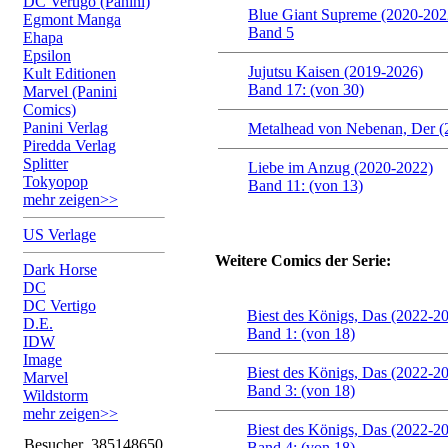
DC Vertigo (Panini)
Blue Giant Supreme (2020-202
Egmont Manga
Band 5
Ehapa
Epsilon
Jujutsu Kaisen (2019-2026)
Kult Editionen
Band 17: (von 30)
Marvel (Panini
Comics)
Panini Verlag
Metalhead von Nebenan, Der (
Piredda Verlag
Splitter
Liebe im Anzug (2020-2022)
Tokyopop
Band 11: (von 13)
mehr zeigen>>
US Verlage
Weitere Comics der Serie:
Dark Horse
DC
DC Vertigo
Biest des Königs, Das (2022-2
D.E.
Band 1: (von 18)
IDW
Image
Biest des Königs, Das (2022-2
Marvel
Band 3: (von 18)
Wildstorm
mehr zeigen>>
Biest des Königs, Das (2022-2
Besucher
385148650
Band 4: (von 18)