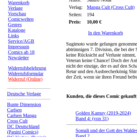
Warenkorb
Verlag:
Manga Cult (Cross Cult)
Verlage
Vorschau
Seiten:
194
Comicwelten
Preis:
10,00 €
Genres
Kataloge
In den Warenkorb
Links
Service/AGB
Sugimoto wurde gefangen genommen
Impressum
abtrünnigen 7. Division, die bei de
Comics ab 18
keine Rücksicht auf Verluste nimmt, 
Newsletter
Veteran keine Chance! Doch der Anfü
nicht der einzige, der es auf den Sch
Widerrufsbelehrung
Retar und den Ausbrecherkönig Shira
Widerrufsformular
der Zeit, wenn sie ihren Freund bef
Widerruf (Online)
Deutsche Verlage
Kunden, die dieses Comic gekauft
Bunte Dimension
Carlsen
Golden Kamuy (2019-2024)
Carlsen Manga
Band 4: (von 31)
Cross Cult
DC Deutschland
Somali und der Gott des Walde
(Panini Comics)
Band 2