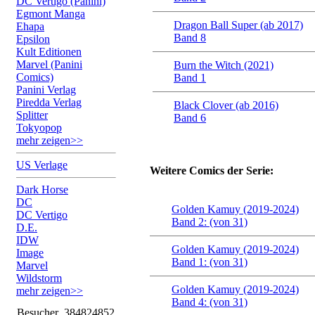
DC Vertigo (Panini)
Egmont Manga
Dragon Ball Super (ab 2017)
Ehapa
Band 8
Epsilon
Kult Editionen
Marvel (Panini
Burn the Witch (2021)
Comics)
Band 1
Panini Verlag
Piredda Verlag
Black Clover (ab 2016)
Splitter
Band 6
Tokyopop
mehr zeigen>>
US Verlage
Weitere Comics der Serie:
Dark Horse
DC
Golden Kamuy (2019-2024)
DC Vertigo
Band 2: (von 31)
D.E.
IDW
Golden Kamuy (2019-2024)
Image
Band 1: (von 31)
Marvel
Wildstorm
Golden Kamuy (2019-2024)
mehr zeigen>>
Band 4: (von 31)
Besucher
384824852