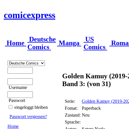
comicexpress
Deutsche
US
Home
Manga
Roma
Comics
Comics
Golden Kamuy (2019-
Band 3: (von 31)
Username
Passwort
Serie:
Golden Kamuy (2019-20
eingeloggt bleiben
Fomat:
Paperback
Zustand:
Neu
Passwort vergessen?
Sprache:
Home
Autor:
Saturo Noda