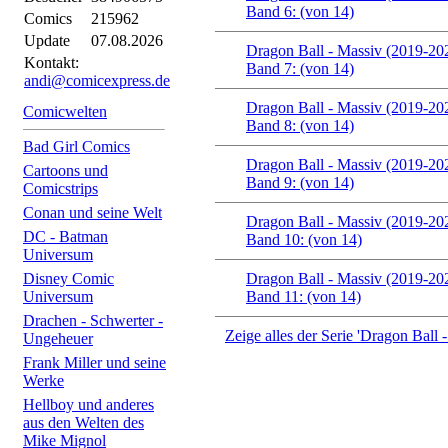
Band 6: (von 14)
Comics
215962
Update
07.08.2026
Dragon Ball - Massiv (2019-20
Kontakt:
Band 7: (von 14)
andi@comicexpress.de
Dragon Ball - Massiv (2019-20
Comicwelten
Band 8: (von 14)
Bad Girl Comics
Dragon Ball - Massiv (2019-20
Cartoons und
Band 9: (von 14)
Comicstrips
Conan und seine Welt
Dragon Ball - Massiv (2019-20
DC - Batman
Band 10: (von 14)
Universum
Disney Comic
Dragon Ball - Massiv (2019-20
Universum
Band 11: (von 14)
Drachen - Schwerter -
Zeige alles der Serie 'Dragon Ball
Ungeheuer
Frank Miller und seine
Werke
Hellboy und anderes
aus den Welten des
Mike Mignol