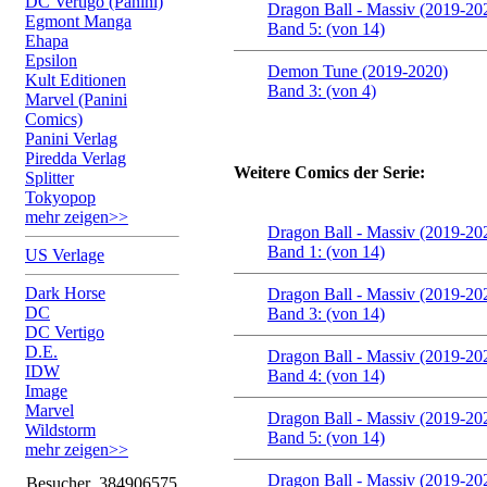
DC Vertigo (Panini)
Dragon Ball - Massiv (2019-20
Egmont Manga
Band 5: (von 14)
Ehapa
Epsilon
Demon Tune (2019-2020)
Kult Editionen
Band 3: (von 4)
Marvel (Panini
Comics)
Panini Verlag
Piredda Verlag
Weitere Comics der Serie:
Splitter
Tokyopop
mehr zeigen>>
Dragon Ball - Massiv (2019-20
Band 1: (von 14)
US Verlage
Dark Horse
Dragon Ball - Massiv (2019-20
DC
Band 3: (von 14)
DC Vertigo
D.E.
Dragon Ball - Massiv (2019-20
IDW
Band 4: (von 14)
Image
Marvel
Dragon Ball - Massiv (2019-20
Wildstorm
Band 5: (von 14)
mehr zeigen>>
Dragon Ball - Massiv (2019-20
Besucher
384906575