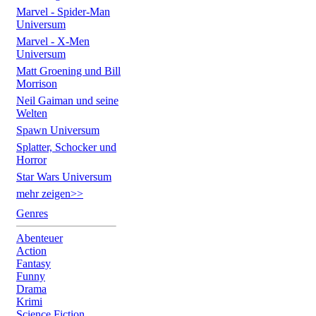
Marvel - Spider-Man
Universum
Marvel - X-Men
Universum
Matt Groening und Bill
Morrison
Neil Gaiman und seine
Welten
Spawn Universum
Splatter, Schocker und
Horror
Star Wars Universum
mehr zeigen>>
Genres
Abenteuer
Action
Fantasy
Funny
Drama
Krimi
Science Fiction