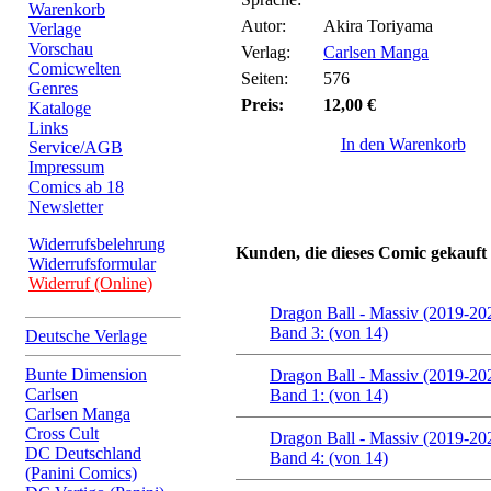
Warenkorb
Autor:
Akira Toriyama
Verlage
Vorschau
Verlag:
Carlsen Manga
Comicwelten
Seiten:
576
Genres
Preis:
12,00 €
Kataloge
Links
In den Warenkorb
Service/AGB
Impressum
Comics ab 18
Newsletter
Widerrufsbelehrung
Kunden, die dieses Comic gekauft
Widerrufsformular
Widerruf (Online)
Dragon Ball - Massiv (2019-20
Band 3: (von 14)
Deutsche Verlage
Bunte Dimension
Dragon Ball - Massiv (2019-20
Carlsen
Band 1: (von 14)
Carlsen Manga
Cross Cult
Dragon Ball - Massiv (2019-20
DC Deutschland
Band 4: (von 14)
(Panini Comics)