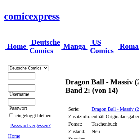
comicexpress
Deutsche
US
Home
Manga
Roma
Comics
Comics
Dragon Ball - Massiv (
Band 2: (von 14)
Username
Passwort
Serie:
Dragon Ball - Massiv (
eingeloggt bleiben
Zusatzinfo:
enthält Originalausgab
Fomat:
Taschenbuch
Passwort vergessen?
Zustand:
Neu
Home
Sprache: