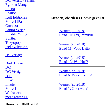
DC Vertigo (Panini)
Egmont Manga
Ehapa
Epsilon
Kult Editionen
Kunden, die dieses Comic gekauft
Marvel (Panini
Comics)
Panini Verlag
Werner (ab 2018)
Piredda Verlag
Band 10: Exgummibur!
Splitter
Tokyopop
Werner (ab 2018)
mehr zeigen>>
Band 11: Volle Latte
US Verlage
Werner (ab 2018)
Band 13: Wat Nu!?
Dark Horse
DC
Werner (ab 2018)
DC Vertigo
Band 6: Besser is das!
D.E.
IDW
Image
Werner (ab 2018)
Marvel
Band 1: Oder was?
Wildstorm
mehr zeigen>>
Besucher
384829380