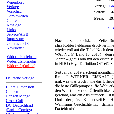
Warenkorb
Verlag:
Br
Verlage
Vorschau
Seiten:
14
Comicwelten
Preis:
19
Genres
Kataloge
In den 
Links
Service/AGB
Impressum
Nach heißen und eiskalten Zeiten fü
Comics ab 18
alias Rötger Feldmann drückt er im e
Newsletter
wieder voll auf die Tube! Nach d
WAT NU!? (Band 13, 2018) – dem er
Widerrufsbelehrung
Jahren – geht’s nun mit den ersten 
Widerrufsformular
in HDO (High Definition Offset)! So
Widerruf (Online)
Seit Januar 2019 erscheint monatlich
Reihe. In WERNER – EISKALT! (198
Deutsche Verlage
mal, was was taucht, wie das Urheber
die beste Güllepumpe auffe Welt, erk
Bunte Dimension
den Wurstblinker der Öffentlichkeit 
Carlsen
gewinnt, was ein Auslaufmodell ist 
Carlsen Manga
Und... der größte Knaller seit Ben 
Cross Cult
Wahnsinns-Geschichte mit – damals
DC Deutschland
Da fehlt nix!
(Panini Comics)