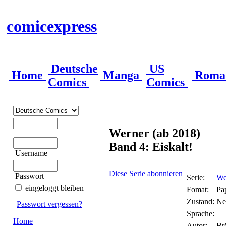
comicexpress
Deutsche
US
Home
Manga
Roma
Comics
Comics
Werner (ab 2018)
Band 4: Eiskalt!
Username
Diese Serie abonnieren
Passwort
Serie:
We
eingeloggt bleiben
Fomat:
Pa
Zustand:
Ne
Passwort vergessen?
Sprache:
Home
Autor:
Br