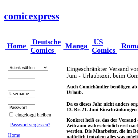
comicexpress
Deutsche
US
Home
Manga
Rom
Comics
Comics
Eingeschränkter Versand vom
Juni - Urlaubszeit beim Co
Auch Comichändler benötigen ab 
Urlaub.
Username
Da es dieses Jahr nicht anders org
Passwort
13. Bis 21. Juni Einschränkungen
eingeloggt bleiben
Konkret heiß es, das der Versand 
Passwort vergessen?
Zeitraum wahrscheinlich erst nach
werden. Die Mitarbeiter, die im Be
Home
natürlich trotzdem alles was mögli