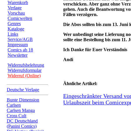
Warenkorb
verschicken. Aber ganz ohne Verz
Verlage
gehen. Auch die Beantwortung von
Vorschau
Fällen verzögern.
Comicwelten
Genres
Die Abos sollten bis zum 13. Juni k
Kataloge
Links
Wer unbedingt seine Lieferung n
Service/AGB
sollte eine Bestellung bis zum 11.
Impressum
Ich Danke für Euer Verständnis
Comics ab 18
Newsletter
Andi
Widerrufsbelehrung
Widerrufsformular
Widerruf (Online)
Ähnliche Artikel:
Deutsche Verlage
Eingeschränkter Versand vom
Bunte Dimension
Urlaubszeit beim Comicexp
Carlsen
Carlsen Manga
Cross Cult
DC Deutschland
(Panini Comics)