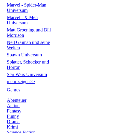
Marvel - Spider-Man
Universum
Marvel - X-Men
Universum
Matt Groening und Bill
Morrison
Neil Gaiman und seine
Welten
Spawn Universum
Splatter, Schocker und
Horror
Star Wars Universum
mehr zeigen>>
Genres
Abenteuer
Action
Fantasy
Funny
Drama
Krimi
Science Fiction