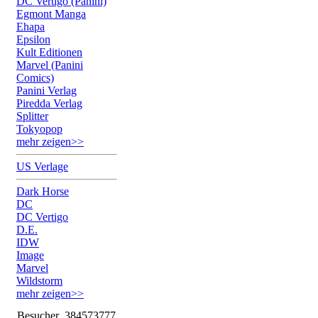
DC Vertigo (Panini)
Egmont Manga
Ehapa
Epsilon
Kult Editionen
Marvel (Panini
Comics)
Panini Verlag
Piredda Verlag
Splitter
Tokyopop
mehr zeigen>>
US Verlage
Dark Horse
DC
DC Vertigo
D.E.
IDW
Image
Marvel
Wildstorm
mehr zeigen>>
Besucher
384573777